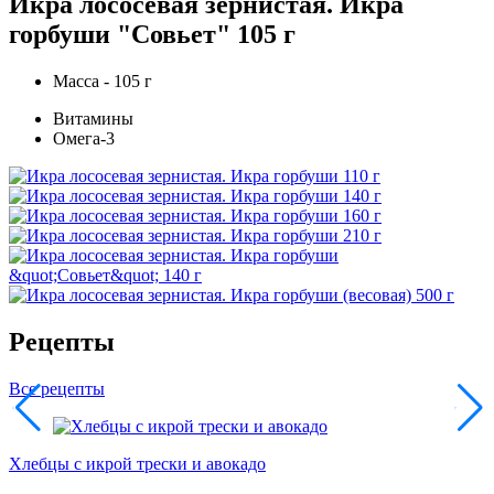
Икра лососевая зернистая. Икра
горбуши "Совьет" 105 г
Масса - 105 г
Витамины
Омега-3
Рецепты
Все рецепты
Хлебцы с икрой трески и авокадо
П