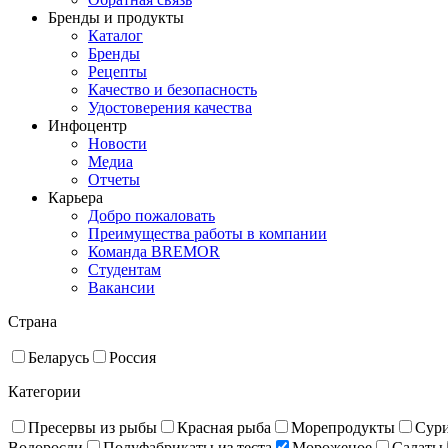
Бренды и продукты
Каталог
Бренды
Рецепты
Качество и безопасность
Удостоверения качества
Инфоцентр
Новости
Медиа
Отчеты
Карьера
Добро пожаловать
Преимущества работы в компании
Команда BREMOR
Студентам
Вакансии
Страна
Беларусь
Россия
Категории
Пресервы из рыбы
Красная рыба
Море­про­дукты
Сур
Водоросли
Полуфабрикаты из теста
Мороженое
Салаты