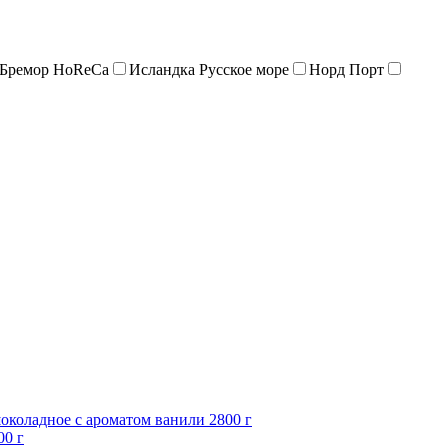
 Бремор HoReCa
Исландка Русское море
Норд Порт
оладное c ароматом ванили 2800 г
0 г