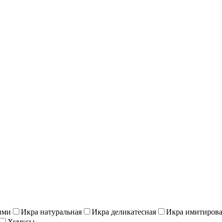
ими
Икра натуральная
Икра деликатесная
Икра имитиров
Хумусы