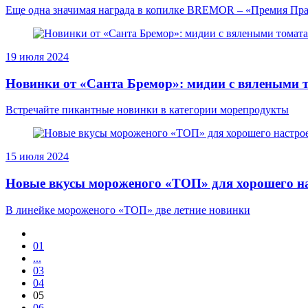
Еще одна значимая награда в копилке BREMOR – «Премия Правит
19 июля 2024
Новинки от «Санта Бремор»: мидии с вялеными т
Встречайте пикантные новинки в категории морепродукты
15 июля 2024
Новые вкусы мороженого «ТОП» для хорошего на
В линейке мороженого «ТОП» две летние новинки
01
...
03
04
05
06