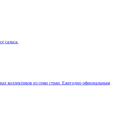
е сальса.
льных коллективов из семи стран. Ежегодно официальным