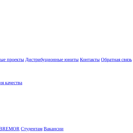
ые проекты
Дистрибуционные юниты
Контакты
Обратная связь
ия качества
 BREMOR
Студентам
Вакансии