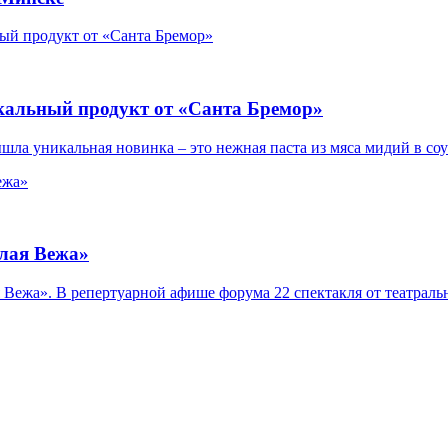
икальный продукт от «Санта Бремор»
ла уникальная новинка – это нежная паста из мяса мидий в соус
лая Вежа»
ая Вежа». В репертуарной афише форума 22 спектакля от театра