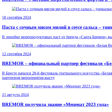
18 сентября 2024
Паста с сочным мясом мидий в соусе сальса – ун
В линейке морепродуктовых паст от бренда «Санта Бремор» выш
12 сентября 2024
BREMOR – официальный партнер фестиваля «Бе
В Бресте начался 28-й фестиваль театрального искусства «Бел
партнером мероприятия высту
21 августа 2024
BREMOR получила звание «Меценат 2023 года»