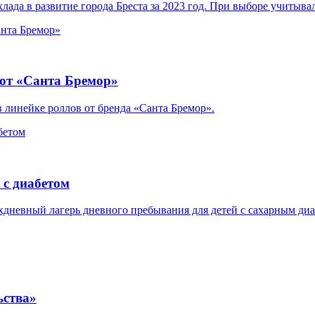
ада в развитие города Бреста за 2023 год. При выборе учитывал
 от «Санта Бремор»
 линейке роллов от бренда «Санта Бремор».
 с диабетом
евный лагерь дневного пребывания для детей с сахарным диабет
ьства»